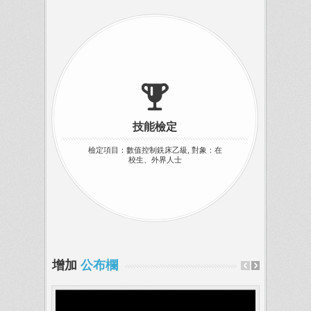
技能檢定
檢定項目：數值控制銑床乙級, 對象：在
校生、外界人士
增加
公布欄